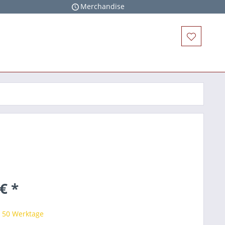
Merchandise
€ *
t 50 Werktage